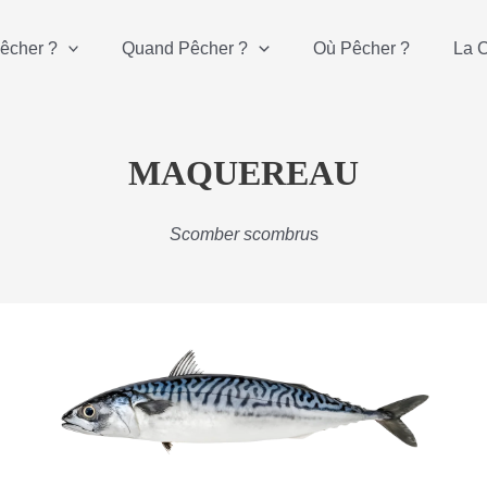
êcher ?
Quand Pêcher ?
Où Pêcher ?
La 
MAQUEREAU
Scomber scombru
s