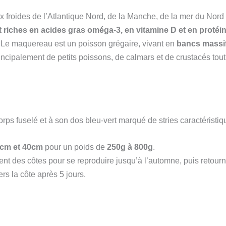
roides de l’Atlantique Nord, de la Manche, de la mer du Nord a
riches en acides gras oméga-3, en vitamine D et en protéin
e.Le maquereau est un poisson grégaire, vivant en
bancs massif
rincipalement de petits poissons, de calmars et de crustacés tout
ps fuselé et à son dos bleu-vert marqué de stries caractéristiq
cm et 40cm
pour un poids de
​250g à 800g
.
ent des côtes pour se reproduire jusqu’à l’automne, puis retou
rs la côte après 5 jours.